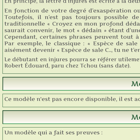
En principe, la lettre d’injures est écrite à la d
En fonction de votre degré d’exaspération ou 
Toutefois, il n’est pas toujours possible 
traditionnelle « Croyez en mon profond dédai
saurait convenir, le mot « dédain » étant d’un
Cependant, certaines phrases peuvent tout à
Par exemple, le classique : « Espèce de sale
aisément devenir « Espèce de sale C.., tu ne t’e
Le débutant en injures pourra se référer utilem
Robert Édouard, paru chez Tchou (sans date).
Mo
Ce modèle n'est pas encore disponible, il est 
Mo
Un modèle qui a fait ses preuves :